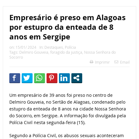
Empresário é preso em Alagoas
por estupro da enteada de 8
anos em Sergipe
on:
15/01/ 2024
In:
Destaques
,
Polícia
Tags:
Delmiro Gouveia
,
foragido da justiça
,
Nossa Senhora do
Socorro
Imprimir
Email
Um empresário de 39 anos foi preso no centro de
Delmiro Gouveia, no Sertão de Alagoas, condenado pelo
estupro da enteada de 8 anos na cidade Nossa Senhora
do Socorro, em Sergipe. A informação foi divulgada pela
Polícia Civil nesta segunda-feira (15).
Segundo a Polícia Civil, os abusos sexuais aconteceram