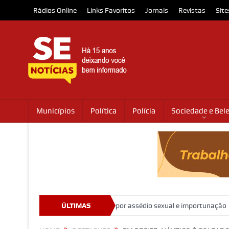
Rádios Online
Links Favoritos
Jornais
Revistas
Site
Municípios
Política
Polícia
Sociedade e Bel
ministro Marco Buzzi por assédio sexual e importunação
ÚLTIMAS
Moradores