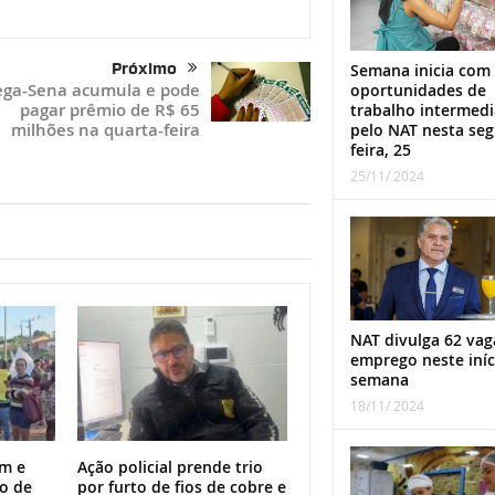
Próximo
Semana inicia com
ga-Sena acumula e pode
oportunidades de
pagar prêmio de R$ 65
trabalho intermed
milhões na quarta-feira
pelo NAT nesta se
feira, 25
25/11/ 2024
NAT divulga 62 vag
emprego neste iníc
semana
18/11/ 2024
m e
Ação policial prende trio
o de
por furto de fios de cobre e