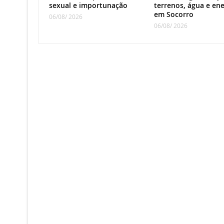
sexual e importunação
terrenos, água e ene
em Socorro
06/08/ 2026
06/08/ 2026