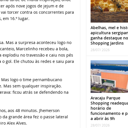
er após nove jogos de jejum e de
 vai torcer contra os concorrentes para
 em 16.º lugar.
Abelhas, mel e hist
apicultura sergipa
ganha destaque n
sa. Mas a surpresa aconteceu logo no
Shopping Jardins
canteio, Marcelinho recebeu a bola,
28/07/ 2026
a explodiu no travessão e caiu nos pés
a o gol. Ele chutou às redes e saiu para
s. Mas logo o time pernambucano
e. Mas sem qualquer inspiração.
perava: ficou atrás se defendendo na
Aracaju Parque
Shopping readequ
horário de
mos, aos 48 minutos. Jhemerson
funcionamento e p
o da grande área fez o passe lateral
a abrir às 9h
iro Alex Alves.
28/07/ 2026