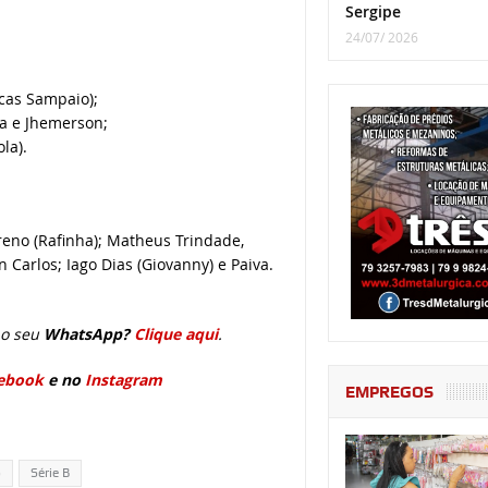
Sergipe
24/07/ 2026
ucas Sampaio);
ha e Jhemerson;
la).
Breno (Rafinha); Matheus Trindade,
 Carlos; Iago Dias (Giovanny) e Paiva.
o seu
WhatsApp?
Clique aqui
.
ebook
e no
Instagram
EMPREGOS
o
Série B