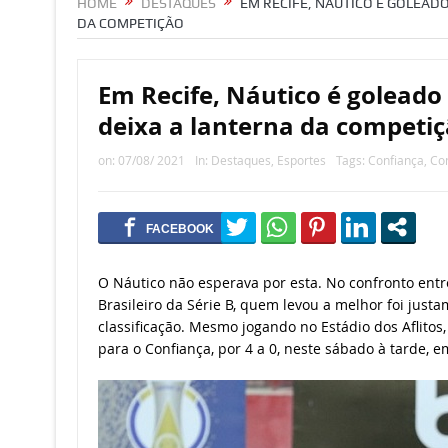
HOME
DESTAQUES
EM RECIFE, NÁUTICO É GOLEAD
DA COMPETIÇÃO
Em Recife, Náutico é goleado
deixa a lanterna da competi
on:
07/08/ 2021
In:
Destaques
,
Esportes
Tags:
Confiança
,
Con
O Náutico não esperava por esta. No confronto entr
Brasileiro da Série B, quem levou a melhor foi justa
classificação. Mesmo jogando no Estádio dos Aflitos, 
para o Confiança, por 4 a 0, neste sábado à tarde, e