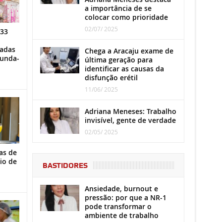
a importância de se
colocar como prioridade
02/07/ 2025
 33
iadas
Chega a Aracaju exame de
gunda-
última geração para
identificar as causas da
disfunção erétil
11/06/ 2025
Adriana Meneses: Trabalho
invisível, gente de verdade
02/05/ 2025
as de
io de
BASTIDORES
Ansiedade, burnout e
pressão: por que a NR-1
pode transformar o
ambiente de trabalho