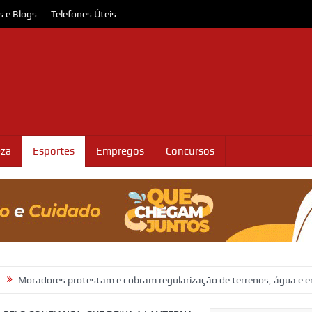
s e Blogs
Telefones Úteis
eza
Esportes
Empregos
Concursos
 protestam e cobram regularização de terrenos, água e energia em Soco