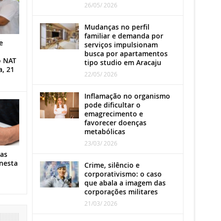
26/05/ 2026
Mudanças no perfil
familiar e demanda por
e
serviços impulsionam
busca por apartamentos
o NAT
tipo studio em Aracaju
a, 21
22/05/ 2026
Inflamação no organismo
pode dificultar o
emagrecimento e
favorecer doenças
metabólicas
23/03/ 2026
as
nesta
Crime, silêncio e
corporativismo: o caso
que abala a imagem das
corporações militares
21/03/ 2026