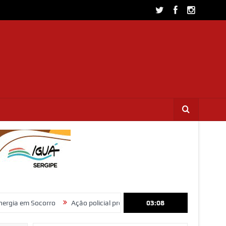
rro
Ação policial prende trio por furto de fios de cobre e receptação 
03:08