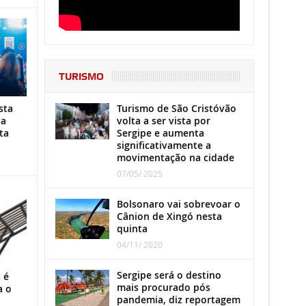
TURISMO
Turismo de São Cristóvão
sta
volta a ser vista por
ha
Sergipe e aumenta
ta
significativamente a
movimentação na cidade
07/05/ 2025
Bolsonaro vai sobrevoar o
Cânion de Xingó nesta
quinta
04/11/ 2020
Sergipe será o destino
 é
mais procurado pós
a o
pandemia, diz reportagem