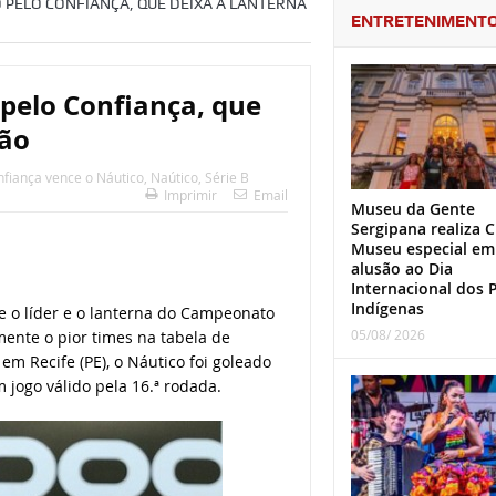
O PELO CONFIANÇA, QUE DEIXA A LANTERNA
ENTRETENIMENT
 pelo Confiança, que
ção
fiança vence o Náutico
,
Naútico
,
Série B
Imprimir
Email
Museu da Gente
Sergipana realiza C
Museu especial em
alusão ao Dia
Internacional dos 
Indígenas
e o líder e o lanterna do Campeonato
05/08/ 2026
mente o pior times na tabela de
em Recife (PE), o Náutico foi goleado
m jogo válido pela 16.ª rodada.