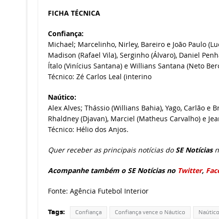
FICHA TÉCNICA
Confiança:
Michael; Marcelinho, Nirley, Bareiro e João Paulo (L
Madison (Rafael Vila), Serginho (Álvaro), Daniel Pen
Ítalo (Vinícius Santana) e Willians Santana (Neto Bero
Técnico: Zé Carlos Leal (interino
Naútico:
Alex Alves; Thássio (Willians Bahia), Yago, Carlão e 
Rhaldney (Djavan), Marciel (Matheus Carvalho) e Jean
Técnico: Hélio dos Anjos.
Quer receber as principais notícias do
SE Notícias
n
Acompanhe também o SE Notícias no
Twitter
,
Fac
Fonte: Agência Futebol Interior
Tags:
Confiança
Confiança vence o Náutico
Naútic