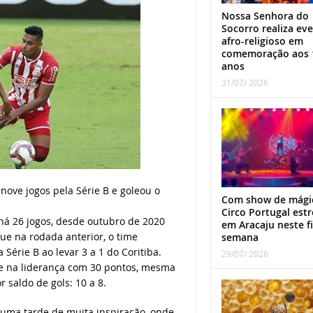
Nossa Senhora do
Socorro realiza ev
afro-religioso em
comemoração aos 
anos
31/07/ 2026
nove jogos pela Série B e goleou o
Com show de mági
Circo Portugal estr
há 26 jogos, desde outubro de 2020
em Aracaju neste f
que na rodada anterior, o time
semana
érie B ao levar 3 a 1 do Coritiba.
29/07/ 2026
e na liderança com 30 pontos, mesma
 saldo de gols: 10 a 8.
u uma tarde de muita inspiração, onde