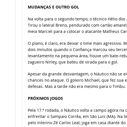
MUDANÇAS E OUTRO GOL
Na volta para o segundo tempo, o técnico Hélio do
Tirou o lateral Breno, pendurado com cartão amarel
meia Marciel para a colocar o atacante Matheus Car
O plano, é claro, era deixar o time mais agressivo. 
dois minutos quando o Confiança marcou seu terceir
levantamento na pequena área, houve um bate-rebat
zagueiro Nirley, que bateu de virada para o gol.
Apesar da grande desvantagem, o Náutico não se en
chances no ataque. O goleiro Michael, que fez sua e
defesas. Mas a tarde não era mesmo para o Timbu.
PRÓXIMOS JOGOS
Pela 17.ª rodada, o Náutico volta a campo agora na 
enfrentar o Sampaio Corrêa, em São Luis (MA). Na ter
pelo interino Zé Carlos Leal, joga em casa diante do 