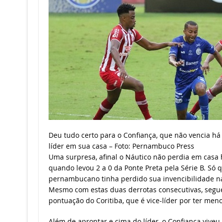
Deu tudo certo para o Confiança, que não vencia há 
líder em sua casa – Foto: Pernambuco Press
Uma surpresa, afinal o Náutico não perdia em casa 
quando levou 2 a 0 da Ponte Preta pela Série B. Só 
pernambucano tinha perdido sua invencibilidade na S
Mesmo com estas duas derrotas consecutivas, segu
pontuação do Coritiba, que é vice-líder por ter menor
Além de aprontar e cima do líder, o Confiança vive