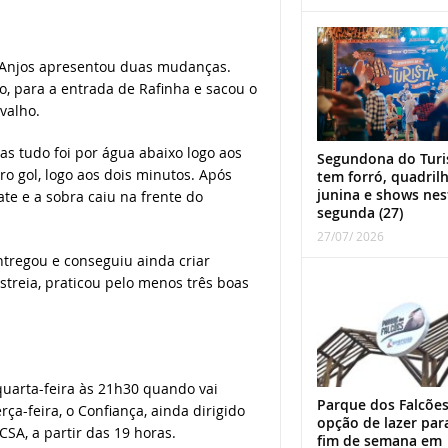
s Anjos apresentou duas mudanças.
o, para a entrada de Rafinha e sacou o
valho.
Mas tudo foi por água abaixo logo aos
Segundona do Turi
o gol, logo aos dois minutos. Após
tem forró, quadril
junina e shows nes
e e a sobra caiu na frente do
segunda (27)
27/07/ 2026
tregou e conseguiu ainda criar
streia, praticou pelo menos três boas
quarta-feira às 21h30 quando vai
Parque dos Falcões
ça-feira, o Confiança, ainda dirigido
opção de lazer par
CSA, a partir das 19 horas.
fim de semana em