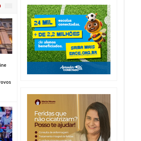
O
ine
Povos