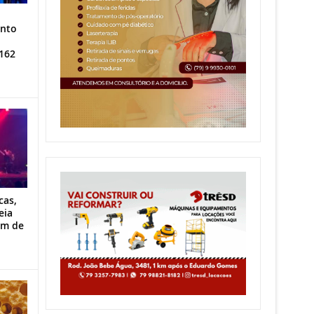
ento
162
cas,
eia
im de