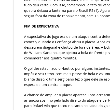
tudo deu certo. Com isso, comemorou o fato de venc
quebra deixou a lanterna para o Brasil-RS (1). Agora
seguir fora da zona do rebaixamento, com 13 pontos,
FIM DE EXPECTATIVA
A expectativa do jogo era de um ataque contra defe
começo, quando o Confiança abriu o placar. Após es
desceu em diagonal e chutou de fora da área. A bol
de Willians Santana, que ajeitou a bola de frente pr
comemorar aos quatro minutos.
O gol desestabilizou o Náutico por alguns instante
impôs o seu ritmo, com mais posse de bola e volum
Diante disso, o time sergipano fez o que dele se es
espera de um contra-ataque.
A chance de ampliar o placar apareceu nos acrésci
arrancou sozinho pelo lado direito do ataque e pert
para Rafael Vila que tocou no canto na saída do gole