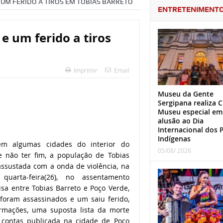
 UM FERIDO A TIROS EM TOBIAS BARRETO
ENTRETENIMENT
e um ferido a tiros
Imprimir
Email
Museu da Gente
Sergipana realiza C
Museu especial em
alusão ao Dia
Internacional dos 
Indígenas
em algumas cidades do interior do
05/08/ 2026
e não ter fim, a população de Tobias
assustada com a onda de violência, na
quarta-feira(26), no assentamento
isa entre Tobias Barreto e Poço Verde,
foram assassinados e um saiu ferido,
rmações, uma suposta lista da morte
 contas publicada na cidade de Poço