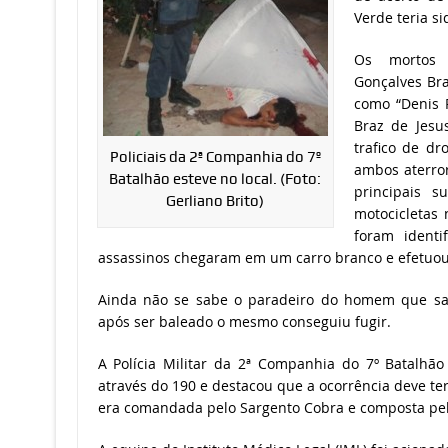
Verde teria si
Os mortos 
Gonçalves Bra
como “Denis P
Braz de Jesus
trafico de dr
Policiais da 2ª Companhia do 7º
ambos aterror
Batalhão esteve no local. (Foto:
principais s
Gerliano Brito)
motocicletas 
foram identi
assassinos chegaram em um carro branco e efetuou
Ainda não se sabe o paradeiro do homem que sai
após ser baleado o mesmo conseguiu fugir.
A Polícia Militar da 2ª Companhia do 7º Batalhão
através do 190 e destacou que a ocorrência deve ter
era comandada pelo Sargento Cobra e composta pel