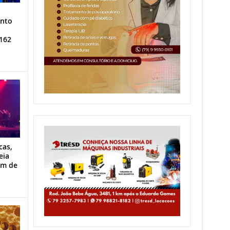
ento
162
cas,
eia
im de