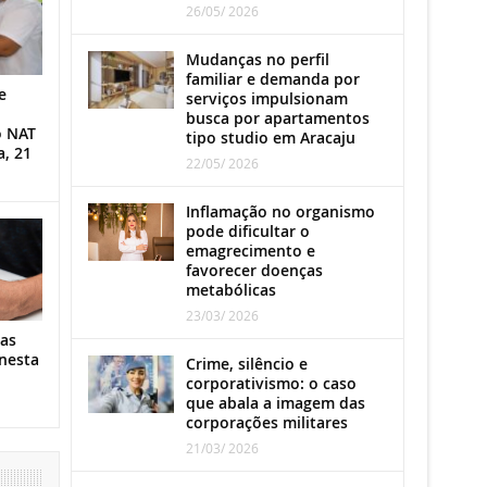
26/05/ 2026
Mudanças no perfil
familiar e demanda por
e
serviços impulsionam
busca por apartamentos
o NAT
tipo studio em Aracaju
a, 21
22/05/ 2026
Inflamação no organismo
pode dificultar o
emagrecimento e
favorecer doenças
metabólicas
23/03/ 2026
as
nesta
Crime, silêncio e
corporativismo: o caso
que abala a imagem das
corporações militares
21/03/ 2026