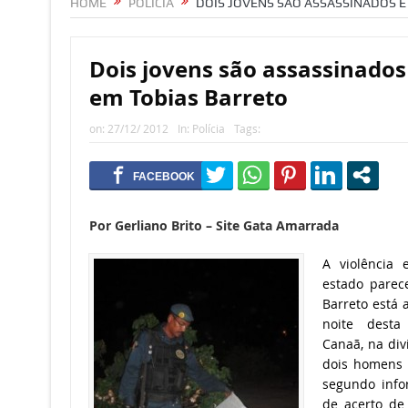
HOME
POLÍCIA
DOIS JOVENS SÃO ASSASSINADOS E
Dois jovens são assassinados 
em Tobias Barreto
on:
27/12/ 2012
In:
Polícia
Tags:
Por Gerliano Brito – Site Gata Amarrada
A violência 
estado parec
Barreto está 
noite desta 
Canaã, na div
dois homens 
segundo info
de acerto de