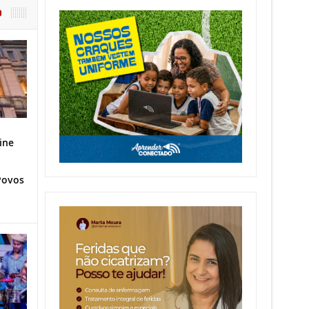
O
ine
Povos