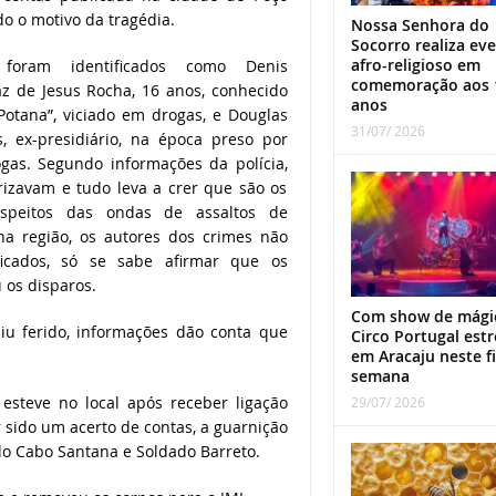
do o motivo da tragédia.
Nossa Senhora do
Socorro realiza ev
afro-religioso em
foram identificados como Denis
comemoração aos 
z de Jesus Rocha, 16 anos, conhecido
anos
otana”, viciado em drogas, e Douglas
31/07/ 2026
, ex-presidiário, na época preso por
ogas. Segundo informações da polícia,
izavam e tudo leva a crer que são os
uspeitos das ondas de assaltos de
na região, os autores dos crimes não
ficados, só se sabe afirmar que os
 os disparos.
Com show de mági
u ferido, informações dão conta que
Circo Portugal estr
em Aracaju neste f
semana
 esteve no local após receber ligação
29/07/ 2026
 sido um acerto de contas, a guarnição
o Cabo Santana e Soldado Barreto.