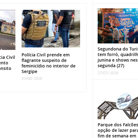
Segundona do Turi
tem forró, quadril
Polícia Civil prende em
ia Civil
junina e shows nes
flagrante suspeito de
ento
segunda (27)
feminicídio no interior de
ânsito
Sergipe
27/07/ 2026
05/08/ 2026
Parque dos Falcões
opção de lazer par
fim de semana em