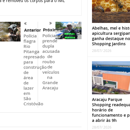
da e removeu os corpos para o IML
Abelhas, mel e hist
Próximo
Anterior
apicultura sergipa
Polícia
Polícia
ganha destaque n
prende
flagra
Shopping Jardins
dupla
Rio
acusada
28/07/ 2026
Pitanga
de
represado
roubo
para
de
construção
veículos
de
na
área
Grande
de
Aracaju
lazer
em
São
Aracaju Parque
Cristóvão
Shopping readequ
horário de
funcionamento e p
a abrir às 9h
28/07/ 2026