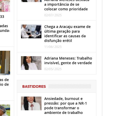
a importância de se
colocar como prioridade
02/07/ 2025
 33
iadas
Chega a Aracaju exame de
gunda-
última geração para
identificar as causas da
disfunção erétil
11/06/ 2025
Adriana Meneses: Trabalho
invisível, gente de verdade
02/05/ 2025
as de
io de
BASTIDORES
Ansiedade, burnout e
pressão: por que a NR-1
pode transformar o
ambiente de trabalho