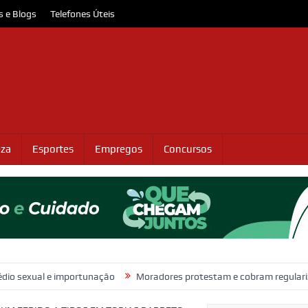
s e Blogs
Telefones Úteis
eza
Esportes
Empregos
Concursos
e importunação
Moradores protestam e cobram regularização de terr