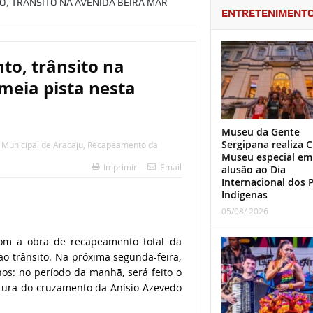
, TRÂNSITO NA AVENIDA BEIRA MAR
ENTRETENIMENT
to, trânsito na
meia pista nesta
Museu da Gente
Sergipana realiza C
 Municipal de Aracaju
,
Recapeamento da
Museu especial em
Imprimir
Email
alusão ao Dia
Internacional dos 
Indígenas
05/08/ 2026
com a obra de recapeamento total da
ao trânsito. Na próxima segunda-feira,
hos: no período da manhã, será feito o
altura do cruzamento da Anísio Azevedo