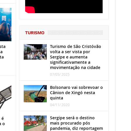
TURISMO
Turismo de São Cristóvão
sta
volta a ser vista por
ha
Sergipe e aumenta
ta
significativamente a
movimentação na cidade
07/05/ 2025
Bolsonaro vai sobrevoar o
Cânion de Xingó nesta
quinta
04/11/ 2020
Sergipe será o destino
 é
mais procurado pós
a o
pandemia, diz reportagem