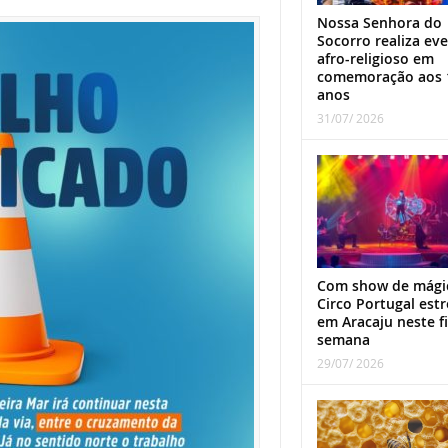
Nossa Senhora do
Socorro realiza ev
afro-religioso em
comemoração aos 
anos
31/07/ 2026
Com show de mági
Circo Portugal estr
em Aracaju neste f
semana
29/07/ 2026