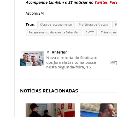
Acompanhe também o SE notícias no
Twitter
,
Fac
Ascom/SMTT
Tags:
Obra de recapeamento
Prefeitura de Aracaju
P
Recapeamento da avenida Beira Mar
SMTT
Trânsito na
Anterior
Nova diretoria do Sindicato
Ser
dos Jornalistas toma posse
nesta segunda-feira, 16
NOTÍCIAS RELACIONADAS