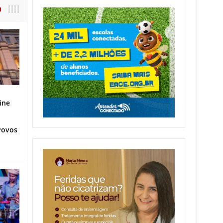
O
ine
Povos