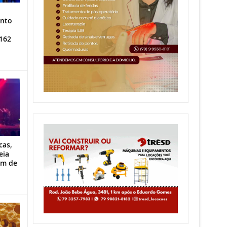
ento
162
cas,
eia
im de