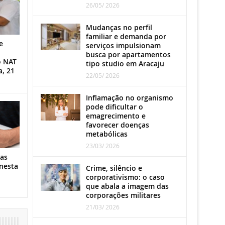
26/05/ 2026
Mudanças no perfil
familiar e demanda por
e
serviços impulsionam
busca por apartamentos
o NAT
tipo studio em Aracaju
a, 21
22/05/ 2026
Inflamação no organismo
pode dificultar o
emagrecimento e
favorecer doenças
metabólicas
23/03/ 2026
as
nesta
Crime, silêncio e
corporativismo: o caso
que abala a imagem das
corporações militares
21/03/ 2026