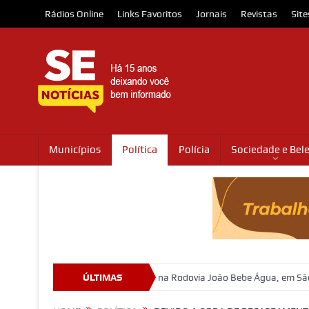
Rádios Online
Links Favoritos
Jornais
Revistas
Site
Municípios
Política
Polícia
Sociedade e Bel
re após ser atropelada na Rodovia João Bebe Água, em São Cristóvão
ÚLTIMAS