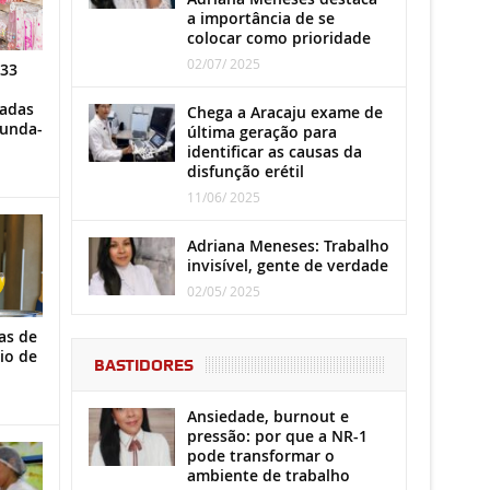
a importância de se
colocar como prioridade
02/07/ 2025
 33
iadas
Chega a Aracaju exame de
gunda-
última geração para
identificar as causas da
disfunção erétil
11/06/ 2025
Adriana Meneses: Trabalho
invisível, gente de verdade
02/05/ 2025
as de
io de
BASTIDORES
Ansiedade, burnout e
pressão: por que a NR-1
pode transformar o
ambiente de trabalho