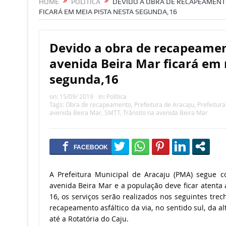
HOME
POLÍTICA
DEVIDO A OBRA DE RECAPEAMENTO
FICARÁ EM MEIA PISTA NESTA SEGUNDA,16
Devido a obra de recapeamen
avenida Beira Mar ficará em 
segunda,16
on:
15/09/ 2019
In:
Política
Tags:
Obra de recapeamento
,
Prefeitura de Aracaju
,
Prefeitura
avenida Beira Mar
,
SMTT
,
Trânsito na avenida Beira Mar
A Prefeitura Municipal de Aracaju (PMA) segue 
avenida Beira Mar e a população deve ficar atenta 
16, os serviços serão realizados nos seguintes trec
recapeamento asfáltico da via, no sentido sul, da 
até a Rotatória do Caju.