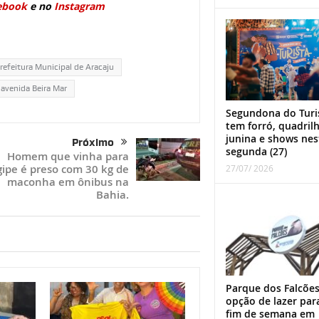
ebook
e no
Instagram
refeitura Municipal de Aracaju
 avenida Beira Mar
Segundona do Turi
tem forró, quadril
junina e shows nes
Próximo
segunda (27)
Homem que vinha para
gipe é preso com 30 kg de
27/07/ 2026
maconha em ônibus na
Bahia.
Parque dos Falcões
opção de lazer par
fim de semana em