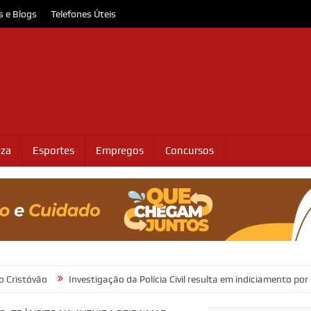
s e Blogs
Telefones Úteis
eza
Esportes
Empregos
Concursos
Investigação da Polícia Civil resulta em indiciamento por homicídio no 