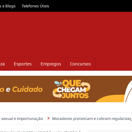
s e Blogs
Telefones Úteis
eza
Esportes
Empregos
Concursos
portunação
Moradores protestam e cobram regularização de terreno