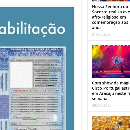
Nossa Senhora do
Socorro realiza ev
afro-religioso em
comemoração aos 
anos
31/07/ 2026
Com show de mági
Circo Portugal estr
em Aracaju neste f
semana
29/07/ 2026