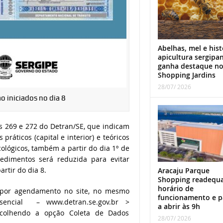
Abelhas, mel e hist
apicultura sergipa
ganha destaque n
Shopping Jardins
28/07/ 2026
o iniciados no dia 8
s 269 e 272 do Detran/SE, que indicam
áticos (capital e interior) e teóricos
lógicos, também a partir do dia 1º de
edimentos será reduzida para evitar
rtir do dia 8.
Aracaju Parque
Shopping readequ
horário de
s por agendamento no site, no mesmo
funcionamento e p
encial – www.detran.se.gov.br >
a abrir às 9h
colhendo a opção Coleta de Dados
28/07/ 2026