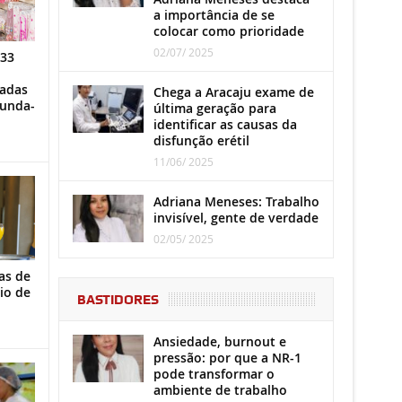
a importância de se
colocar como prioridade
02/07/ 2025
 33
iadas
Chega a Aracaju exame de
gunda-
última geração para
identificar as causas da
disfunção erétil
11/06/ 2025
Adriana Meneses: Trabalho
invisível, gente de verdade
02/05/ 2025
as de
io de
BASTIDORES
Ansiedade, burnout e
pressão: por que a NR-1
pode transformar o
ambiente de trabalho