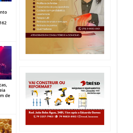
ento
162
cas,
eia
im de