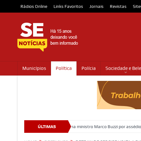
Rádios Online
Links Favoritos
Jornais
Revistas
Site
Municípios
Política
Polícia
Sociedade e Bel
cretárias
STJ condena ministro Marco Buzzi por assédio sexual e im
ÚLTIMAS