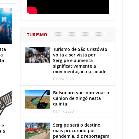
TURISMO
Turismo de São Cristóvão
sta
volta a ser vista por
ha
Sergipe e aumenta
ta
significativamente a
movimentação na cidade
07/05/ 2025
Bolsonaro vai sobrevoar o
Cânion de Xingó nesta
quinta
04/11/ 2020
Sergipe será o destino
 é
mais procurado pós
a o
pandemia, diz reportagem