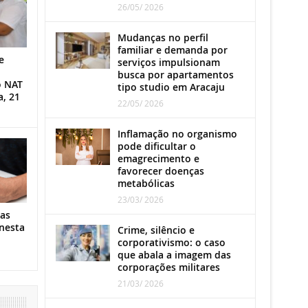
26/05/ 2026
Mudanças no perfil
familiar e demanda por
e
serviços impulsionam
busca por apartamentos
o NAT
tipo studio em Aracaju
a, 21
22/05/ 2026
Inflamação no organismo
pode dificultar o
emagrecimento e
favorecer doenças
metabólicas
23/03/ 2026
as
nesta
Crime, silêncio e
corporativismo: o caso
que abala a imagem das
corporações militares
21/03/ 2026