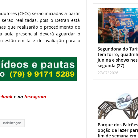
utores (CFCs) serão iniciadas a partir
o serão realizadas, pois o Detran está
as que realizarão o procedimento de
a aula presencial deverá aguardar o
m estão em fase de avaliação para o
Segundona do Turi
tem forró, quadril
junina e shows nes
segunda (27)
27/07/ 2026
ebook
e no
Instagram
habilitação
Parque dos Falcões
opção de lazer par
fim de semana em