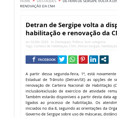
HOME
DESTAQUES
DETRAN DE SERGIPE VOLTA A DI
RENOVAÇÃO DA CNH
Detran de Sergipe volta a disp
habilitação e renovação da 
on:
02/06/ 2020
In:
Destaques
,
Política
,
Sem categoria
Tags:
Carteira de Habilitação
,
CNH
,
Detran Sergipe
,
habilitaçã
A partir dessa segunda-feira, 1º, está novament
Estadual de Trânsito (Detran/SE) as opções de s
renovação de Carteira Nacional de Habilitação (C
inclusão/exclusão de exercício de atividade rem
Também estarão disponíveis a partir desta data a
ligados ao processo de habilitação. Os atendime
iniciados no dia 8, seguindo as orientações da Or
Governo de Sergipe sobre uso de máscaras, distânc