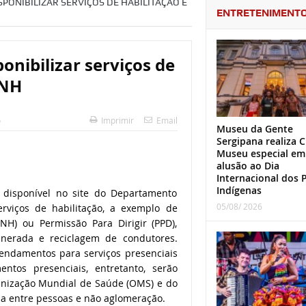
SPONIBILIZAR SERVIÇOS DE HABILITAÇÃO E
ENTRETENIMENT
onibilizar serviços de
CNH
o
Imprimir
Email
Museu da Gente
Sergipana realiza C
Museu especial em
alusão ao Dia
Internacional dos 
Indígenas
e disponível no site do Departamento
05/08/ 2026
erviços de habilitação, a exemplo de
NH) ou Permissão Para Dirigir (PPD),
unerada e reciclagem de condutores.
gendamentos para serviços presenciais
ntos presenciais, entretanto, serão
ganização Mundial de Saúde (OMS) e do
ia entre pessoas e não aglomeração.