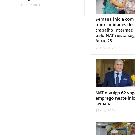
06/08/ 2026
Semana inicia com
oportunidades de
trabalho intermed
pelo NAT nesta se
feira, 25
25/11/ 2024
NAT divulga 62 vag
emprego neste iníc
semana
18/11/ 2024