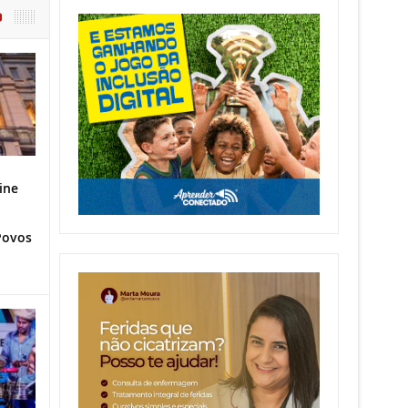
O
ine
Povos