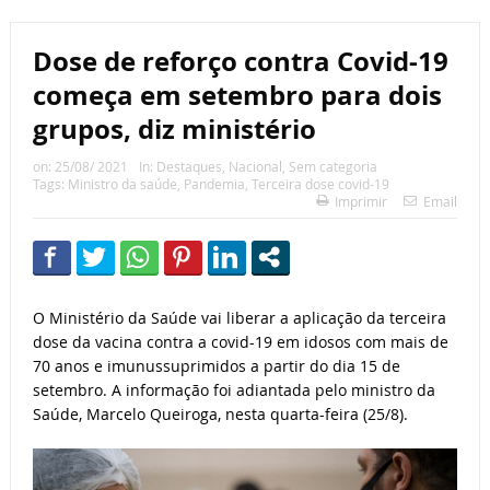
Dose de reforço contra Covid-19
começa em setembro para dois
grupos, diz ministério
on:
25/08/ 2021
In:
Destaques
,
Nacional
,
Sem categoria
Tags:
Ministro da saúde
,
Pandemia
,
Terceira dose covid-19
Imprimir
Email
O Ministério da Saúde vai liberar a aplicação da terceira
dose da vacina contra a covid-19 em idosos com mais de
70 anos e imunussuprimidos a partir do dia 15 de
setembro. A informação foi adiantada pelo ministro da
Saúde, Marcelo Queiroga, nesta quarta-feira (25/8).