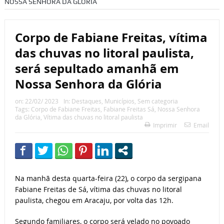
NOSSA SENHORA DA GLÓRIA
Corpo de Fabiane Freitas, vítima
das chuvas no litoral paulista,
será sepultado amanhã em
Nossa Senhora da Glória
on:
22/02/ 2023
In:
Destaques
,
Municípios
,
Sem categoria
Tags:
Corpo de Fabiane Freitas
,
Fabiane Freitas Sá
,
Nossa Senhora
da Glória
,
Vítima das chuvas no litoral paulista
Imprimir
Email
Na manhã desta quarta-feira (22), o corpo da sergipana
Fabiane Freitas de Sá, vítima das chuvas no litoral
paulista, chegou em Aracaju, por volta das 12h.
Segundo familiares, o corpo será velado no povoado