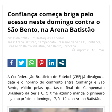
Confiança começa briga pelo
acesso neste domingo contra o
São Bento, na Arena Batistão
on:
11/09/ 2017
In:
Destaques
,
Esportes
Tags:
Arena Batistão
,
Campeonato Brasileiro da Série C
,
Confiança
,
Dragão do Bairro Industrial
,
São Bento
,
Sorocaba
Imprimir
Email
A Confederação Brasileira de Futebol (CBF) já divulgou a
data e o horário do confronto entre Confiança e São
Bento, válido pelas quartas-de-final do Campeonato
Brasileiro da Série C. O time azulino manda o primeiro
jogo no próximo domingo, 17, às 19h, na Arena Batistão.