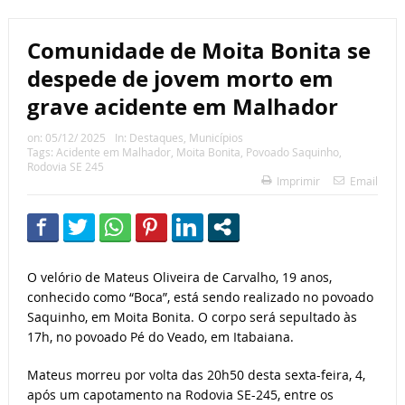
Comunidade de Moita Bonita se
despede de jovem morto em
grave acidente em Malhador
on:
05/12/ 2025
In:
Destaques
,
Municípios
Tags:
Acidente em Malhador
,
Moita Bonita
,
Povoado Saquinho
,
Rodovia SE 245
Imprimir
Email
O velório de Mateus Oliveira de Carvalho, 19 anos,
conhecido como “Boca”, está sendo realizado no povoado
Saquinho, em Moita Bonita. O corpo será sepultado às
17h, no povoado Pé do Veado, em Itabaiana.
Mateus morreu por volta das 20h50 desta sexta-feira, 4,
após um capotamento na Rodovia SE-245, entre os