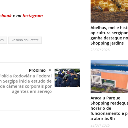
ebook
e no
Instagram
Abelhas, mel e hist
apicultura sergipa
ganha destaque n
res
Rosário do Catete
Shopping Jardins
28/07/ 2026
Próximo
Polícia Rodoviária Federal
 Sergipe inicia estudo de
de câmeras corporais por
agentes em serviço
Aracaju Parque
Shopping readequ
horário de
funcionamento e p
a abrir às 9h
28/07/ 2026