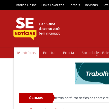
Rádios Online
Links Favoritos
Jornais
Revistas
Site
Municípios
Política
Polícia
Sociedade e Bel
Ação policial prende trio por furto de fios de cobre e receptação no i
ÚLTIMAS