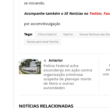
se iniciando.
Acompanhe também o SE Notícias no
Twitter
,
Fac
por ascom/divulgação
Tags:
Clínica Natclin
Natclin
Nossa Senhora das Do
Saúde para toda Família
Anterior
Polícia Federal acha
em
esconderijo em ação contra
uso 
organização criminosa
suspeita de planejar morte
de Moro e outras
autoridades
NOTÍCIAS RELACIONADAS