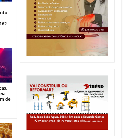
ento
162
cas,
eia
im de