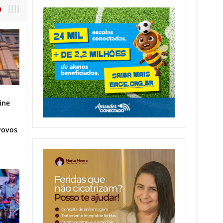
O
ine
Povos