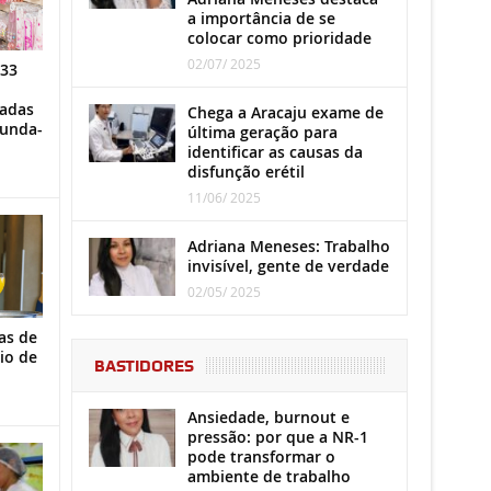
a importância de se
colocar como prioridade
02/07/ 2025
 33
iadas
Chega a Aracaju exame de
gunda-
última geração para
identificar as causas da
disfunção erétil
11/06/ 2025
Adriana Meneses: Trabalho
invisível, gente de verdade
02/05/ 2025
as de
io de
BASTIDORES
Ansiedade, burnout e
pressão: por que a NR-1
pode transformar o
ambiente de trabalho