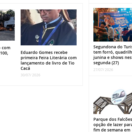
Segundona do Turi
o com
tem forró, quadril
Eduardo Gomes recebe
100,
junina e shows nes
primeira Feira Literária com
segunda (27)
lançamento de livro de Tio
Cacá
27/07/ 2026
30/07/ 2026
Parque dos Falcões
opção de lazer par
fim de semana em