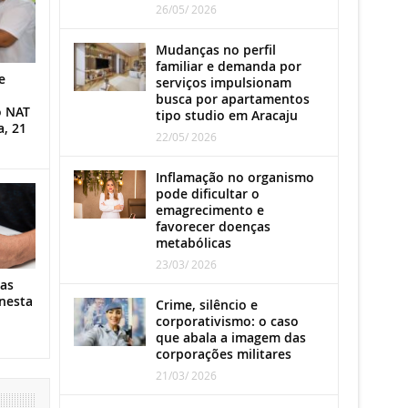
26/05/ 2026
Mudanças no perfil
familiar e demanda por
e
serviços impulsionam
busca por apartamentos
o NAT
tipo studio em Aracaju
a, 21
22/05/ 2026
Inflamação no organismo
pode dificultar o
emagrecimento e
favorecer doenças
metabólicas
23/03/ 2026
as
nesta
Crime, silêncio e
corporativismo: o caso
que abala a imagem das
corporações militares
21/03/ 2026