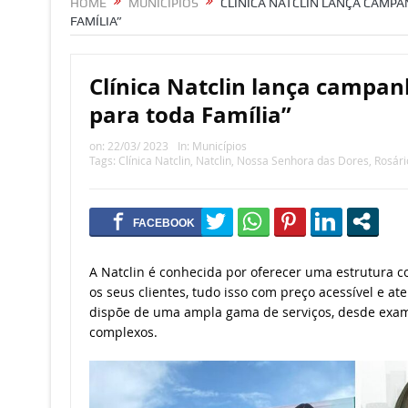
HOME
MUNICÍPIOS
CLÍNICA NATCLIN LANÇA CAMP
FAMÍLIA”
Clínica Natclin lança campa
para toda Família”
on:
22/03/ 2023
In:
Municípios
Tags:
Clínica Natclin
,
Natclin
,
Nossa Senhora das Dores
,
Rosári
A Natclin é conhecida por oferecer uma estrutura 
os seus clientes, tudo isso com preço acessível e a
dispõe de uma ampla gama de serviços, desde exam
complexos.