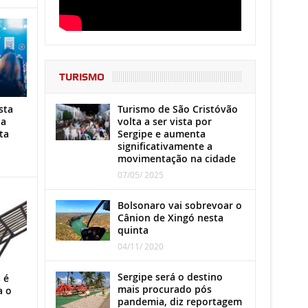
TURISMO
Turismo de São Cristóvão
sta
volta a ser vista por
ha
Sergipe e aumenta
ta
significativamente a
movimentação na cidade
07/05/ 2025
Bolsonaro vai sobrevoar o
Cânion de Xingó nesta
quinta
04/11/ 2020
Sergipe será o destino
 é
mais procurado pós
a o
pandemia, diz reportagem