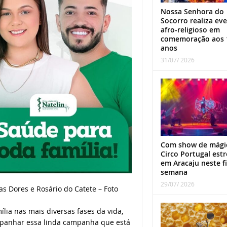
Nossa Senhora do
Socorro realiza ev
afro-religioso em
comemoração aos 
anos
31/07/ 2026
Com show de mági
Circo Portugal estr
em Aracaju neste f
semana
29/07/ 2026
s Dores e Rosário do Catete – Foto
lia nas mais diversas fases da vida,
mpanhar essa linda campanha que está