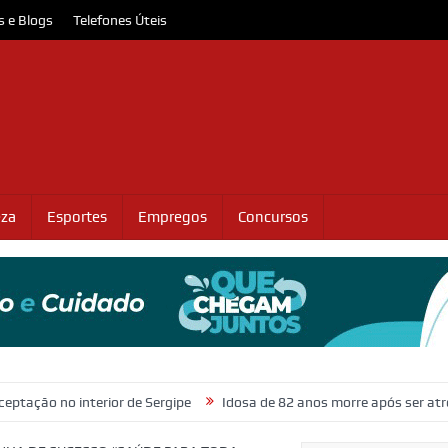
s e Blogs
Telefones Úteis
eza
Esportes
Empregos
Concursos
nterior de Sergipe
Idosa de 82 anos morre após ser atropelada na R