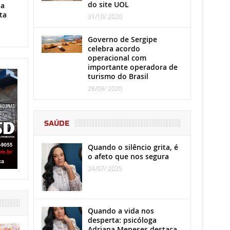
do site UOL
ha
ta
31/10/ 2020
Governo de Sergipe
celebra acordo
operacional com
importante operadora de
turismo do Brasil
28/09/ 2020
SAÚDE
Quando o silêncio grita, é
o afeto que nos segura
24/07/ 2025
Quando a vida nos
desperta: psicóloga
Adriana Meneses destaca