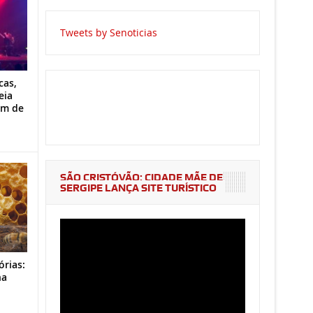
Tweets by Senoticias
cas,
eia
im de
SÃO CRISTÓVÃO: CIDADE MÃE DE
SERGIPE LANÇA SITE TURÍSTICO
órias:
na
o