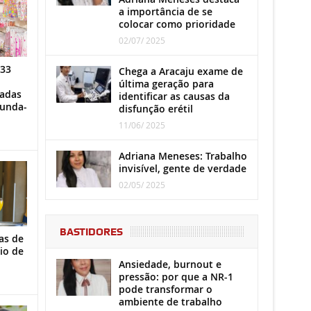
a importância de se
colocar como prioridade
02/07/ 2025
 33
Chega a Aracaju exame de
última geração para
iadas
identificar as causas da
gunda-
disfunção erétil
11/06/ 2025
Adriana Meneses: Trabalho
invisível, gente de verdade
02/05/ 2025
BASTIDORES
as de
io de
Ansiedade, burnout e
pressão: por que a NR-1
pode transformar o
ambiente de trabalho