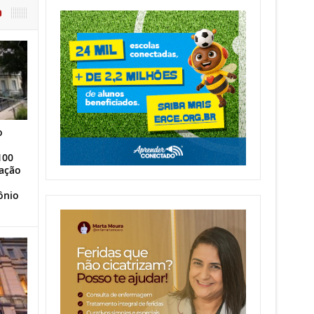
O
o
100
ação
ônio