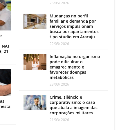
26/05/ 2026
Mudanças no perfil
familiar e demanda por
serviços impulsionam
busca por apartamentos
e
tipo studio em Aracaju
22/05/ 2026
o NAT
a, 21
Inflamação no organismo
pode dificultar o
emagrecimento e
favorecer doenças
metabólicas
23/03/ 2026
Crime, silêncio e
as
corporativismo: o caso
nesta
que abala a imagem das
corporações militares
21/03/ 2026