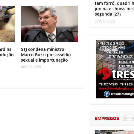
tem forró, quadril
junina e shows nes
segunda (27)
27/07/ 2026
ardins
STJ condena ministro
adoção
Marco Buzzi por assédio
o
sexual e importunação
06/08/ 2026
EMPREGOS