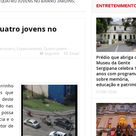
 QUATRO JOVENS NO BAIRRO JARDINS;
ENTRETENIMENT
uatro jovens no
arroceiro
,
Espancamento
,
Quatro jovens
Imprimir
Email
Prédio que abriga 
Museu da Gente
Sergipana celebra 
anos com program
sobre memória,
educação e patrim
rrinho
07/08/ 2026
es que
 deste
do nas
 possa
cia e o
etor de