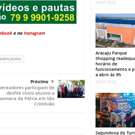
28/07/ 2026
ebook
e no
Instagram
Aracaju Parque
Shopping readequ
uatro jovens
horário de
funcionamento e p
a abrir às 9h
Próximo
28/07/ 2026
Vereadores participam de
desfile cívico alusivo a
semana da Pátria em São
Cristóvão
Segundona do Turi