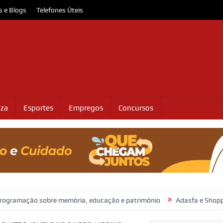
s e Blogs
Telefones Úteis
eza
Esportes
Empregos
Concursos
sobre memória, educação e patrimônio
Adasfa e Shopping Jardins 