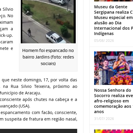
Museu da Gente
 Sílvio
Sergipana realiza C
eço. No
Museu especial em
roximam
alusão ao Dia
Internacional dos 
eçam a
Indígenas
ick-up.
05/08/ 2026
ncaram
nete e
Homem foi espancado no
bairro Jardins (foto: redes
sociais)
 que neste domingo, 17, por volta das
 na Rua Silvio Teixeira, próximo ao
Nossa Senhora do
unicípio de Aracaju.
Socorro realiza ev
nconsciente após chutes na cabeça e a
afro-religioso em
Avançado (USA).
comemoração aos 
anos
de espancamento com facão, consciente,
31/07/ 2026
m suspeita de fratura em região nasal,