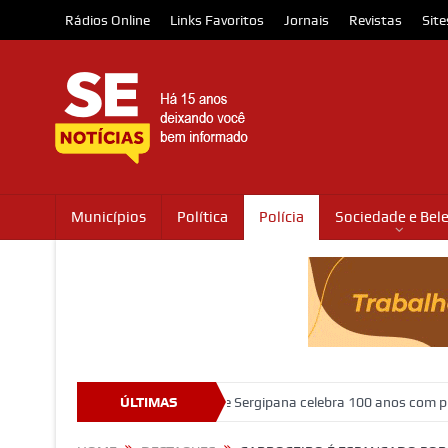
Rádios Online
Links Favoritos
Jornais
Revistas
Site
Municípios
Política
Polícia
Sociedade e Bel
abriga o Museu da Gente Sergipana celebra 100 anos com programação 
ÚLTIMAS