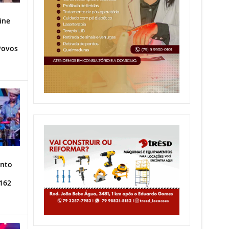
ine
Povos
ento
162