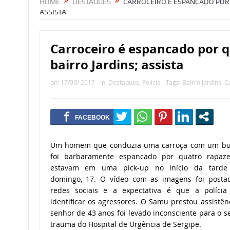
HOME
DESTAQUES
CARROCEIRO É ESPANCADO POR
ASSISTA
Carroceiro é espancado por q
bairro Jardins; assista
on:
17/09/ 2017
In:
Destaques
,
Polícia
Tags:
Bairro Jardins
,
C
Um homem que conduzia uma carroça com um bu
foi barbaramente espancado por quatro rapaz
estavam em uma pick-up no início da tarde
domingo, 17. O vídeo com as imagens foi posta
redes sociais e a expectativa é que a polícia
identificar os agressores. O Samu prestou assistên
senhor de 43 anos foi levado inconsciente para o s
trauma do Hospital de Urgência de Sergipe.