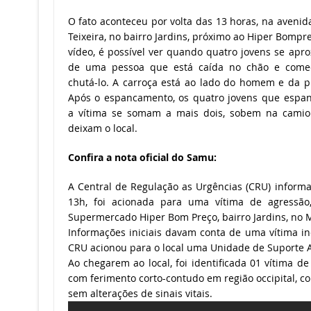
O fato aconteceu por volta das 13 horas, na avenida
Teixeira, no bairro Jardins, próximo ao Hiper Bompr
vídeo, é possível ver quando quatro jovens se ap
de uma pessoa que está caída no chão e com
chutá-lo. A carroça está ao lado do homem e da p
Após o espancamento, os quatro jovens que espa
a vítima se somam a mais dois, sobem na camio
deixam o local.
Confira a nota oficial do Samu:
A Central de Regulação as Urgências (CRU) informa
13h, foi acionada para uma vítima de agressão,
Supermercado Hiper Bom Preço, bairro Jardins, no M
Informações iniciais davam conta de uma vítima i
CRU acionou para o local uma Unidade de Suporte 
Ao chegarem ao local, foi identificada 01 vítima 
com ferimento corto-contudo em região occipital, co
sem alterações de sinais vitais.