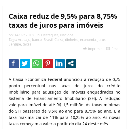
Caixa reduz de 9,5% para 8,75%
taxas de juros para imóveis
on:
14/09/ 2018
In:
Destaques
,
Nacional
Tags:
Aracaju
,
banco
,
Brasil
,
Caixa
,
dinheiro
,
economia
,
juros
,
Sergipe
,
taxas
Imprimir
Email
A Caixa Econômica Federal anunciou a redução de 0,75
ponto percentual nas taxas de juros do crédito
imobiliário para aquisição de imóveis enquadrados no
Sistema de Financiamento Imobiliário (SFI). A redução
vale para imóvel de até R$ 1,5 milhão. As taxas mínimas
do SFI passarão de 9,5% ao ano para 8,75% ao ano. E a
taxa máxima cai de 11% para 10,25% ao ano. As novas
taxas começam a valer a partir do dia 24 deste mês.