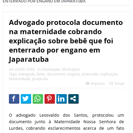
ENTERRADO POR ENGANO EM JAPARATUBA
Advogado protocola documento
na maternidade cobrando
explicação sobre bebê que foi
enterrado por engano em
Japaratuba
on:
22/05/ 2020
In:
Destaques
,
Municípios
Tags:
Advogado
,
bebe
,
documento
,
engano
,
enterrado
,
explicação
,
Maternidade
,
protocola
Imprimir
Email
O advogado Leosvaldo dos Santos, protocolou um
documento junto à Maternidade Nossa Senhora de
Lurdes, cobrando esclarecimentos acerca de um fato